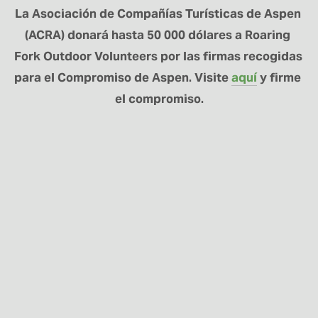
La Asociación de Compañías Turísticas de Aspen 
(ACRA) donará hasta 50 000 dólares a Roaring 
Fork Outdoor Volunteers por las firmas recogidas 
para el Compromiso de Aspen. Visite 
aquí
 y firme 
el compromiso.
MANTÉNGASE
CONECTADO
Regístrese aquí para recibir noticias sobre el
programa RFOV y actualizaciones sobre los
proyectos.