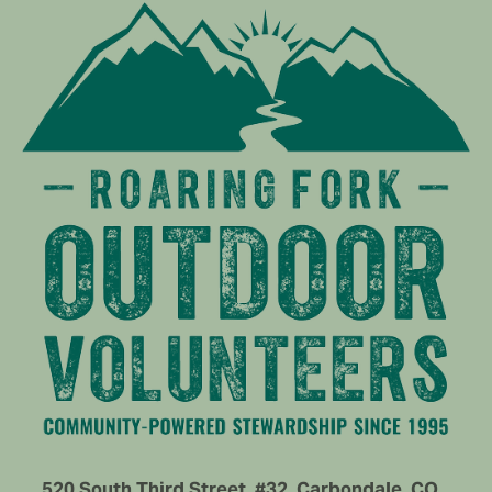
520 South Third Street, #32, Carbondale, CO   