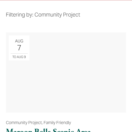
Filtering by: Community Project
AUG
7
TO AUG 9
Community Project
,
Family Friendly
Maroon Bells Scenic Area