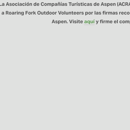
La Asociación de Compañías Turísticas de Aspen (ACRA
a Roaring Fork Outdoor Volunteers por las firmas rec
Aspen. Visite 
aquí
 y firme el co
MANTÉNGASE CONECTADO
 para recibir noticias sobre el programa RFOV y actualizaciones sobr
REGISTRARSE