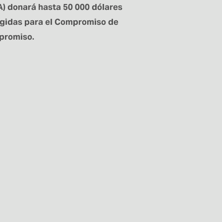
) donará hasta 50 000 dólares 
ogidas para el Compromiso de 
mpromiso.
e los proyectos.