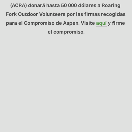
(ACRA) donará hasta 50 000 dólares a Roaring 
Fork Outdoor Volunteers por las firmas recogidas 
para el Compromiso de Aspen. Visite 
aquí
 y firme 
el compromiso.
MANTÉNGASE
CONECTADO
Regístrese aquí para recibir noticias sobre el
programa RFOV y actualizaciones sobre los
proyectos.