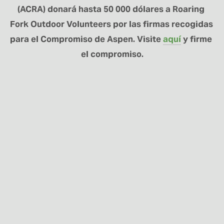
(ACRA) donará hasta 50 000 dólares a Roaring 
Fork Outdoor Volunteers por las firmas recogidas 
para el Compromiso de Aspen. Visite 
aquí
 y firme 
el compromiso.
MANTÉNGASE
CONECTADO
Regístrese aquí para recibir noticias sobre el
programa RFOV y actualizaciones sobre los
proyectos.