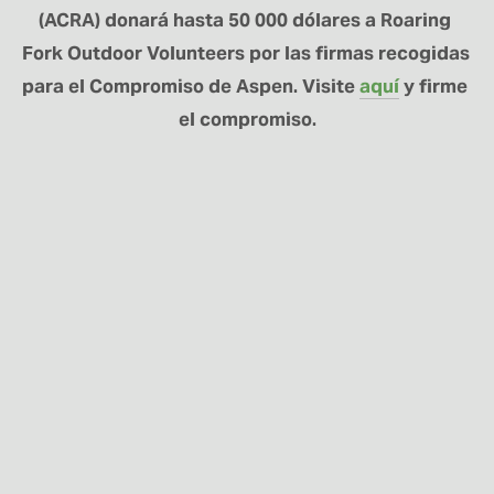
(ACRA) donará hasta 50 000 dólares a Roaring 
Fork Outdoor Volunteers por las firmas recogidas 
para el Compromiso de Aspen. Visite 
aquí
 y firme 
el compromiso.
MANTÉNGASE
CONECTADO
Regístrese aquí para recibir noticias sobre el
programa RFOV y actualizaciones sobre los
proyectos.