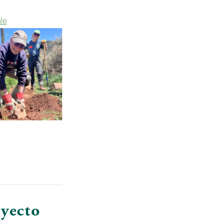
le
yecto