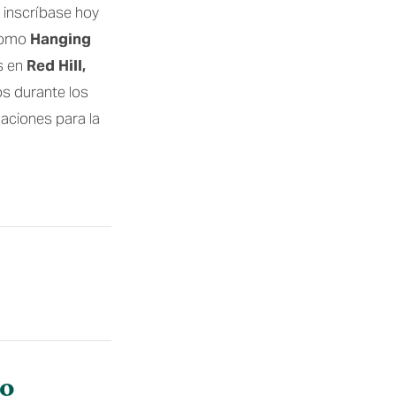
 inscríbase hoy 
como 
Hanging 
 en 
Red Hill, 
os durante los 
ciones para la 
po