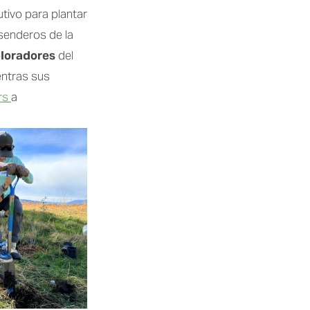
ivo para plantar 
senderos de la 
loradores
 del 
entras sus 
rs 
a 