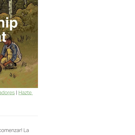
adores
 | 
Hazte 
comenzar! La 