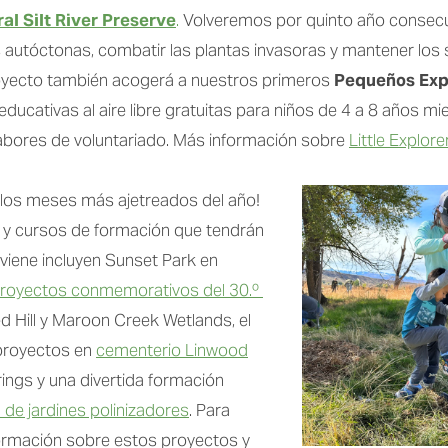
ral Silt River Preserve
.
 Volveremos por quinto año consecut
s autóctonas, combatir las plantas invasoras y mantener los 
oyecto también acogerá a nuestros primeros 
Pequeños Exp
educativas al aire libre gratuitas para niños de 4 a 8 años mi
labores de voluntariado. Más información sobre
Little Explore
los meses más ajetreados del año! 
y cursos de formación que tendrán 
viene incluyen Sunset Park en 
royectos conmemorativos del 30.º 
d Hill y Maroon Creek Wetlands, el 
proyectos en 
cementerio Linwood
ngs y una divertida formación 
n de jardines polinizadores
. Para 
rmación sobre estos proyectos y 