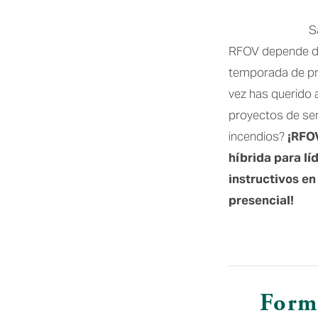
S
RFOV depende de 
temporada de pro
vez has querido a
proyectos de sen
incendios? 
¡RFOV
híbrida para lí
instructivos en
presencial!
Form