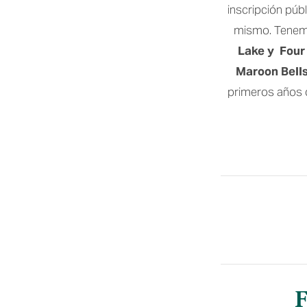
inscripción púb
mismo. Tenemo
Lake y 
 Four
Maroon Bells 
primeros años d
F