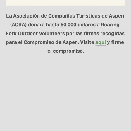
La Asociación de Compañías Turísticas de Aspen 
(ACRA) donará hasta 50 000 dólares a Roaring 
Fork Outdoor Volunteers por las firmas recogidas 
para el Compromiso de Aspen. Visite 
aquí
 y firme 
el compromiso.
MANTÉNGASE
CONECTADO
Regístrese aquí para recibir noticias sobre el
programa RFOV y actualizaciones sobre los
proyectos.