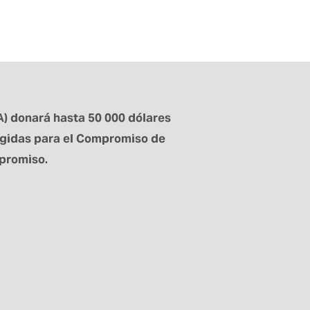
) donará hasta 50 000 dólares 
ogidas para el Compromiso de 
mpromiso.
e los proyectos.