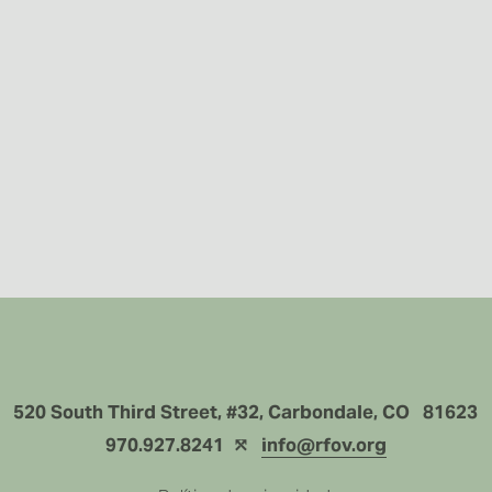
REGISTRARSE
520 South Third Street, #32, Carbondale, CO   81623
970.927.8241  ⤲ 
info@rfov.org