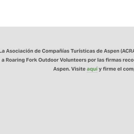
La Asociación de Compañías Turísticas de Aspen (ACRA
a Roaring Fork Outdoor Volunteers por las firmas rec
Aspen. Visite 
aquí
 y firme el co
MANTÉNGASE CONECTADO
 para recibir noticias sobre el programa RFOV y actualizaciones sobr