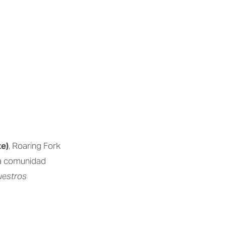
te)
, Roaring Fork
ra comunidad
uestros